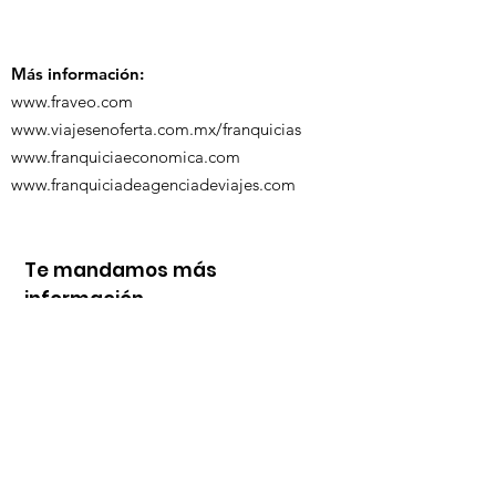
Turística de 
Más información:
www.fraveo.com
www.viajesenoferta.com.mx/franquicias
www.franquiciaeconomica.com
www.franquiciadeagenciadeviajes.com
Te mandamos más
información
Nombre
Whats