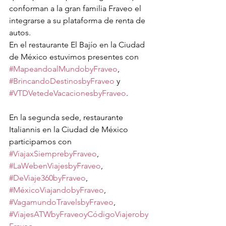
conforman a la gran familia Fraveo el 
integrarse a su plataforma de renta de 
autos.
En el restaurante El Bajío en la Ciudad 
de México estuvimos presentes con 
#MapeandoalMundobyFraveo
, 
#BrincandoDestinosbyFraveo
 y 
#VTDVetedeVacacionesbyFraveo
.
En la segunda sede, restaurante 
Italiannis en la Ciudad de México 
participamos con 
#ViajaxSiemprebyFraveo
, 
#LaWebenViajesbyFraveo
, 
#DeViaje360byFraveo
, 
#MéxicoViajandobyFraveo
, 
#VagamundoTravelsbyFraveo
, 
#ViajesATWbyFraveoyCódigoViajeroby