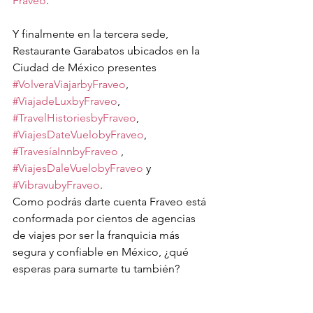
Fraveo
.
Y finalmente en la tercera sede, 
Restaurante Garabatos ubicados en la 
Ciudad de México presentes 
#VolveraViajarbyFraveo
, 
#ViajadeLuxbyFraveo
, 
#TravelHistoriesbyFraveo
, 
#ViajesDateVuelobyFraveo
, 
#TravesíaInnbyFraveo
 , 
#ViajesDaleVuelobyFraveo
 y 
#VibravubyFraveo
.
Como podrás darte cuenta Fraveo está 
conformada por cientos de agencias 
de viajes por ser la franquicia más 
segura y confiable en México, ¿qué 
esperas para sumarte tu también?