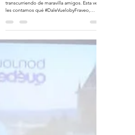
Morales en evento
con Travel Shop.
Esperamos que su semana esté
transcurriendo de maravilla amigos. Esta vez
les contamos qué #DaleVuelobyFraveo,
#DeViaje360byFraveo,...