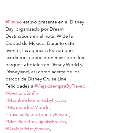
#Fraveo
 estuvo presente en el Disney 
Day, organizado por Dream 
Destinations en el hotel W de la 
Ciudad de México. Durante este 
evento, las agencias Fraveo que 
acudieron, conocieron más sobre los 
parques y hoteles en Disney World y 
Disneyland, así como acerca de los 
barcos de Disney Cruise Line. 
Felicidades a 
#ViajaxsiempreByFraveo
, 
#AventuraSinFin
, 
#MazuléAdventuresbyFraveo
, 
#MapeandoalMundo
, 
#TravesíaViajeraToursbyFraveo
, 
#MasalladelosviajesByFraveo
, 
#Deviaje360byFraveo
, 