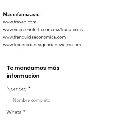
organizada po
Zoom
Más información:
www.fraveo.com
www.viajesenoferta.com.mx/franquicias
www.franquiciaeconomica.com
www.franquiciadeagenciadeviajes.com
Te mandamos más
información
Nombre
Whats
Email