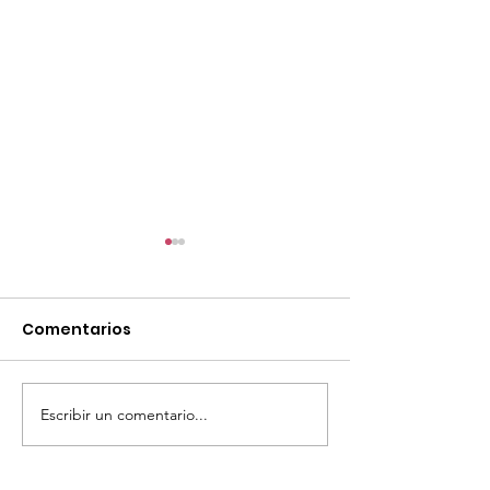
Comentarios
Escribir un comentario...
TourTravelynByFraveo
ViveMásViaja
participó en la
participó en 
capacitación vía