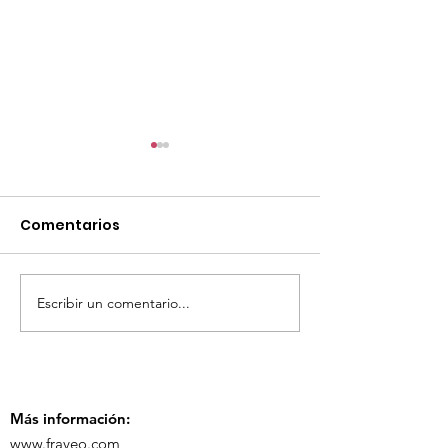
Comentarios
Escribir un comentario...
¡Acapulco y Guerrero
¡Presencia D
se Visten de Fiesta!
en la Carava
Turística de 
Más información:
www.fraveo.com