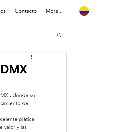
tos
Contacto
More...
 CDMX
DMX , donde su 
ecimiento del 
celente plática, 
valor y las 