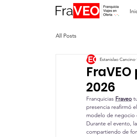
Ini
All Posts
Estanislao Cancino
FraVEO 
2026
Franquicias 
Fraveo
 t
presencia reafirmó e
modelo de negocio de
Durante el evento, l
compartiendo de form