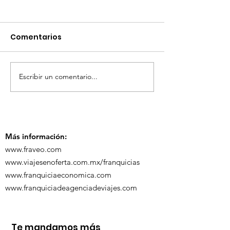
Comentarios
Escribir un comentario...
TourTravelynByFraveo
ViveMásViaja
participó en la
participó en 
capacitación vía
organizada po
Zoom
Más información:
www.fraveo.com
www.viajesenoferta.com.mx/franquicias
www.franquiciaeconomica.com
www.franquiciadeagenciadeviajes.com
Te mandamos más