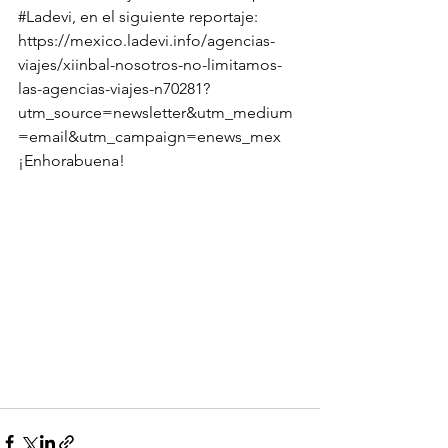
#Ladevi
, en el siguiente reportaje: 
https://mexico.ladevi.info/agencias-
viajes/xiinbal-nosotros-no-limitamos-
las-agencias-viajes-n70281?
utm_source=newsletter&utm_medium
=email&utm_campaign=enews_mex
¡Enhorabuena!