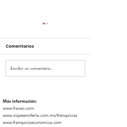
Comentarios
Escribir un comentario...
TourTravelynByFraveo
ViveMásViaja
participó en la
participó en 
capacitación vía
organizada po
Zoom
Más información:
www.fraveo.com
www.viajesenoferta.com.mx/franquicias
www.franquiciaeconomica.com