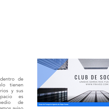
dentro de
lo tienen
arios y sus
spacio es
 medio de
damos aviso