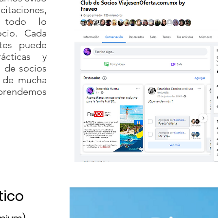
taciones,
y todo lo
ocio. Cada
ntes puede
ácticas y
d de socios
o de mucha
prendemos
tico