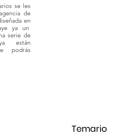
arios se les
agencia de
 diseñada en
cluye ya un
na serie de
ya están
ue podrás
Temario