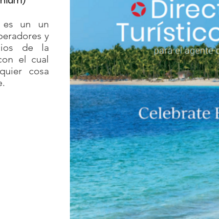
emium)
co es un un
peradores y
cios de la
con el cual
quier cosa
e.