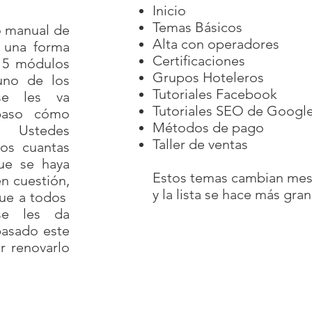
Inicio
Temas Básicos
o manual de
Alta con operadores
 una forma
Certificaciones
 5 módulos
Grupos Hoteleros
uno de los
Tutoriales Facebook
se les va
Tutoriales SEO de Googl
paso cómo
Métodos de pago
. Ustedes
Taller de ventas
os cuantas
ue se haya
Estos temas cambian me
n cuestión,
y la lista se hace más gra
que a todos
 se les da
pasado este
r renovarlo