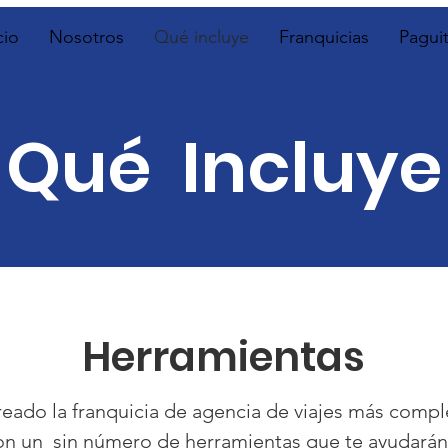
cio
Nosotros
Qué incluye
Franquicias
Pagui
Qué Incluye
Herramientas
ado la franquicia de agencia de viajes más comple
con un sin número de herramientas que te ayudarán