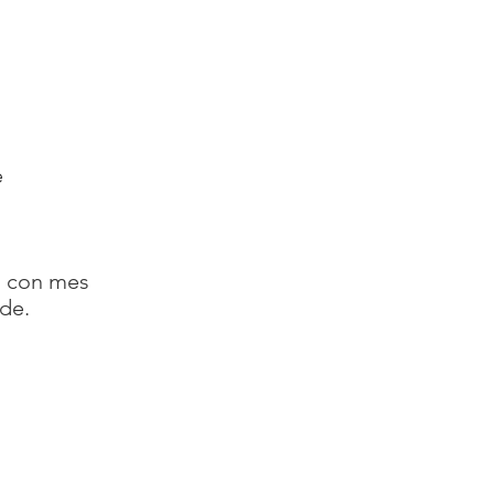
e
s con mes
nde.