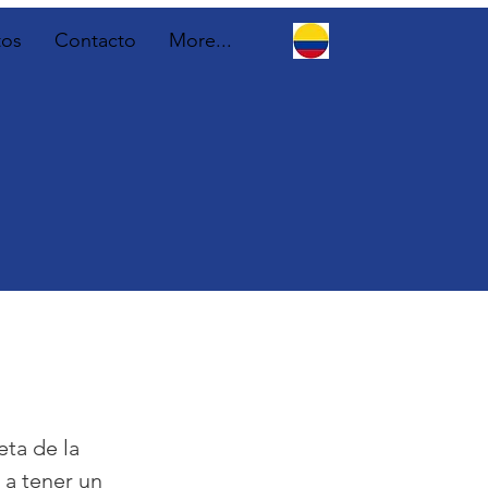
tos
Contacto
More...
ta de la
 a tener un