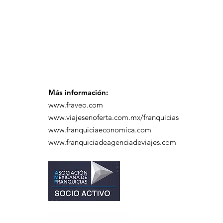
capacitación realizado
en el Hotel Casa Mayor
Más información:
www.fraveo.com
www.viajesenoferta.com.mx/franquicias
www.franquiciaeconomica.com
www.franquiciadeagenciadeviajes.com