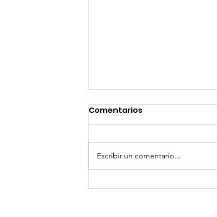
Comentarios
Escribir un comentario...
GoMapTravelByFraveo
participó en un
desayuno de