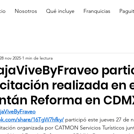
cio
Nosotros
Qué incluye
Franquicias
Pagui
28 nov 2025
1 min de lectura
ajaViveByFraveo parti
itación realizada en e
ontán Reforma en CDM
ajaViveByFraveo
ok.com/share/16TgW7hfky/
 participó este jueves 27 de n
citación organizada por CATMON Servicios Turísticos ju