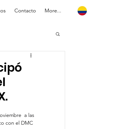
tos
Contacto
More...
cipó
l
X.
oviembre  a las 
nto con el DMC 