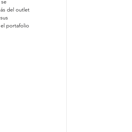
 se 
s del outlet 
 sus 
el portafolio 
.