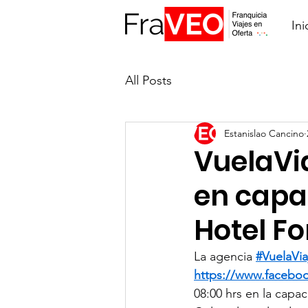
Ini
All Posts
Estanislao Cancino
VuelaVi
en capac
Hotel F
La agencia 
#VuelaVi
https://www.facebo
08:00 hrs en la capa