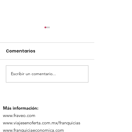
Comentarios
Escribir un comentario...
TourTravelynByFraveo
ViveMásViaja
participó en la
participó en 
capacitación vía
organizada po
Zoom
Más información:
www.fraveo.com
www.viajesenoferta.com.mx/franquicias
www.franquiciaeconomica.com