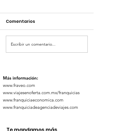
Comentarios
Escribir un comentario...
TourTravelynByFraveo
ViveMásViaja
participó en la
participó en 
capacitación vía
organizada po
Zoom
Más información:
www.fraveo.com
www.viajesenoferta.com.mx/franquicias
www.franquiciaeconomica.com
www.franquiciadeagenciadeviajes.com
Te mandamos más