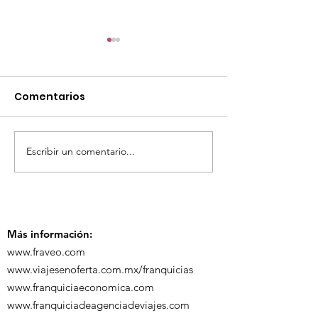
Comentarios
Escribir un comentario...
TourTravelynByFraveo
ViveMásViaja
participó en la
participó en 
capacitación vía
organizada po
Zoom
Más información:
www.fraveo.com
www.viajesenoferta.com.mx/franquicias
www.franquiciaeconomica.com
www.franquiciadeagenciadeviajes.com