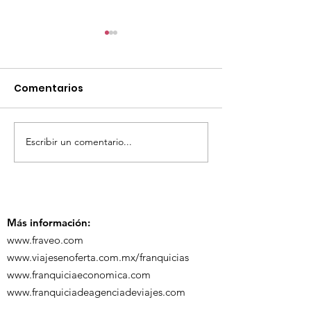
Comentarios
Escribir un comentario...
TourTravelynByFraveo
ViveMásViaja
participó en la
participó en 
capacitación vía
organizada po
Zoom
Más información:
www.fraveo.com
www.viajesenoferta.com.mx/franquicias
www.franquiciaeconomica.com
www.franquiciadeagenciadeviajes.com