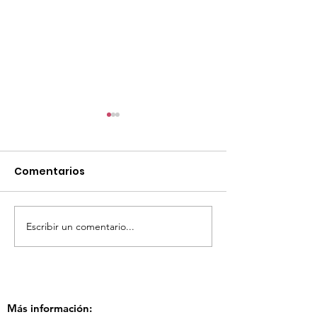
Comentarios
Escribir un comentario...
TourTravelynByFraveo
ViveMásViaja
participó en la
participó en 
capacitación vía
organizada po
Zoom
Más información: