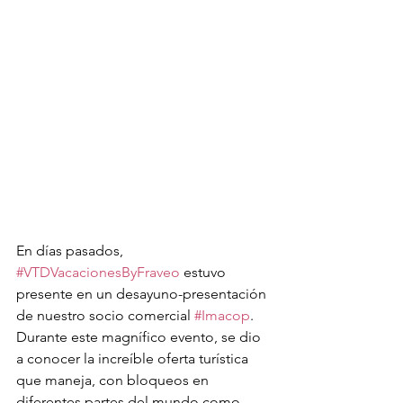
En días pasados, 
#VTDVacacionesByFraveo
 estuvo 
presente en un desayuno-presentación 
de nuestro socio comercial 
#Imacop
. 
Durante este magnífico evento, se dio 
a conocer la increíble oferta turística 
que maneja, con bloqueos en 
diferentes partes del mundo como 