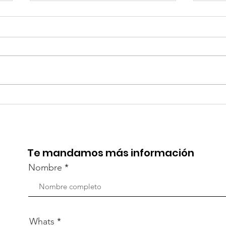
TourTravelynByFraveo
Viv
participó en la
part
capacitación vía Zoom
org
Te mandamos más información
Nombre
Whats