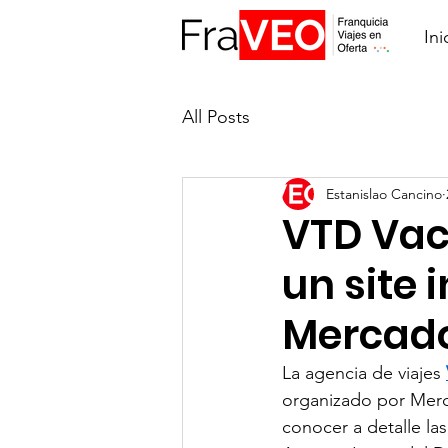
Ini
All Posts
Estanislao Cancino
VTD Vac
un site 
Mercado
La agencia de viajes 
organizado por Merca
conocer a detalle la