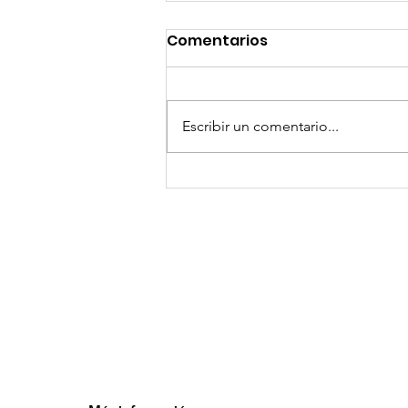
Comentarios
Escribir un comentario...
GoMapTravelByFraveo
participó en un
desayuno de
capacitación realizado
en el Hotel Casa Mayor