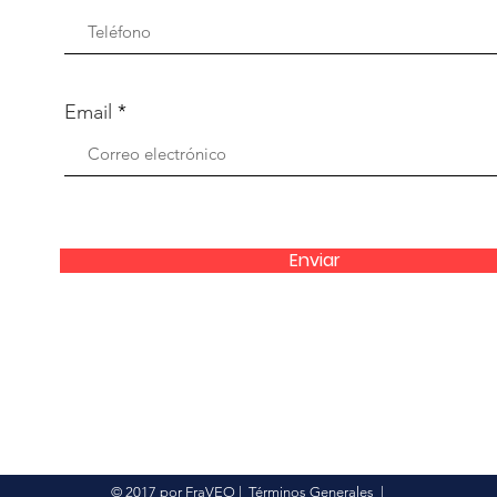
Email
Enviar
© 2017 por FraVEO
|
Términos Generales
|