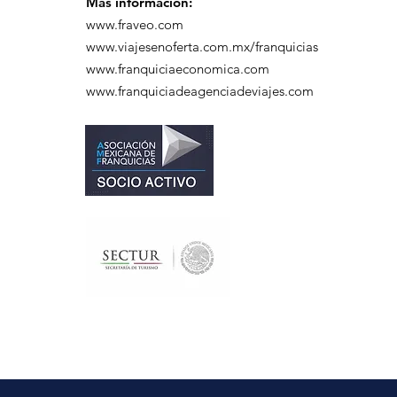
Más información:
www.fraveo.com
www.viajesenoferta.com.mx/franquicias
www.franquiciaeconomica.com
www.franquiciadeagenciadeviajes.com