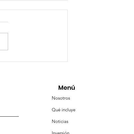
eMásViajandoByFraveo
icipó en la caravana
anizada por Nefertari
Menú
Nosotros
Qué incluye
Noticias
Inversión