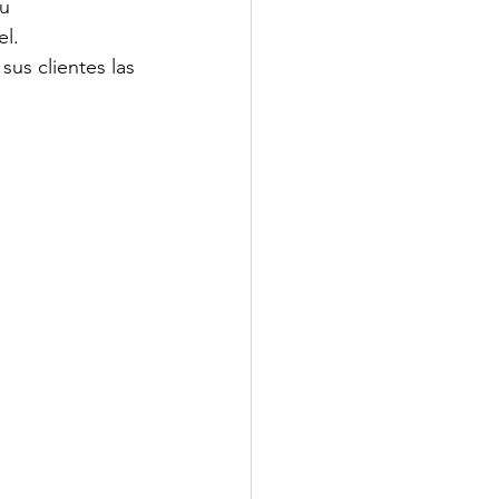
u 
l. 
us clientes las 