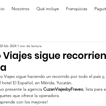
cio
Nosotros
Qué incluye
Franquicias
Pagui
20 feb 2024
1 min de lectura
Viajes sigue recorrien
ca
 Viajes sigue haciendo un recorrido por todo el país y,
l hotel El Español, en Mérida, Yucatán.
vo presente la agencia 
CuzanViajesbyFraveo
, lista para
quetes que ofrece la operadora.
 aprende con los mejores!