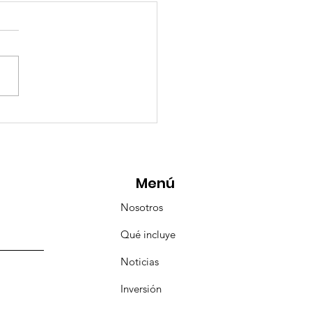
eMásViajandoByFraveo
icipó en la caravana
anizada por Nefertari
Menú
Nosotros
Qué incluye
Noticias
Inversión