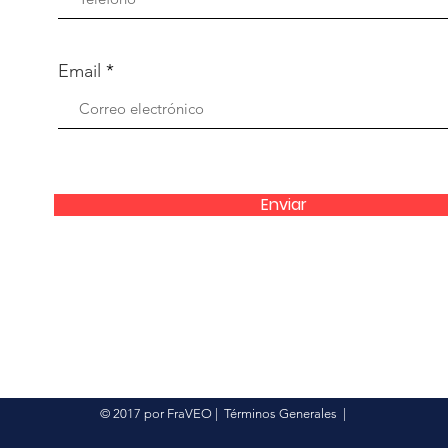
Email
Enviar
© 2017 por FraVEO
|
Términos Generales
|