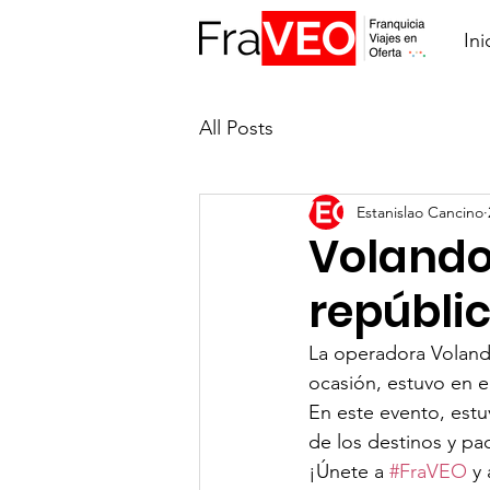
Ini
All Posts
Estanislao Cancino
Volando 
repúbli
La operadora Volando
ocasión, estuvo en e
En este evento, estu
de los destinos y pa
¡Únete a 
#FraVEO
 y