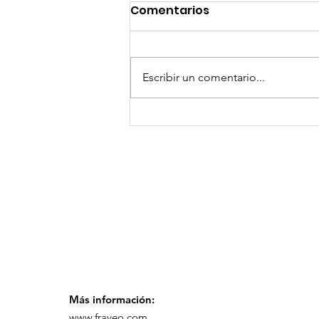
Comentarios
Escribir un comentario...
GoMapTravelByFraveo
participó en un
desayuno de
capacitación realizado
en el Hotel Casa Mayor
Más información:
www.fraveo.com