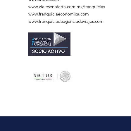
www.viajesenoferta.com.mx/franquicias
www.franquiciaeconomica.com
www.franquiciadeagenciadeviajes.com