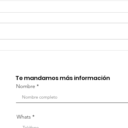
TourTravelynByFraveo
Viv
participó en la
part
capacitación vía Zoom
org
Te mandamos más información
Nombre
Whats