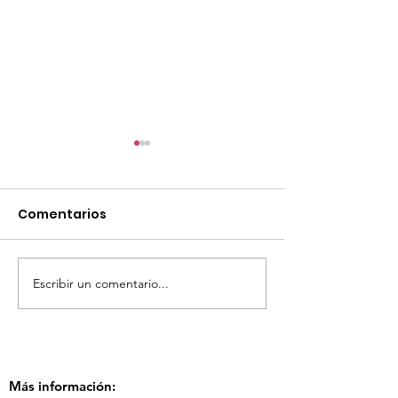
Comentarios
Escribir un comentario...
TourTravelynByFraveo
ViveMásViaja
participó en la
participó en 
capacitación vía
organizada po
Zoom
Más información: