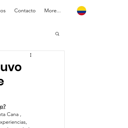
tos
Contacto
More...
tuvo
e
hp?
nta Cana , 
xperiencias, 