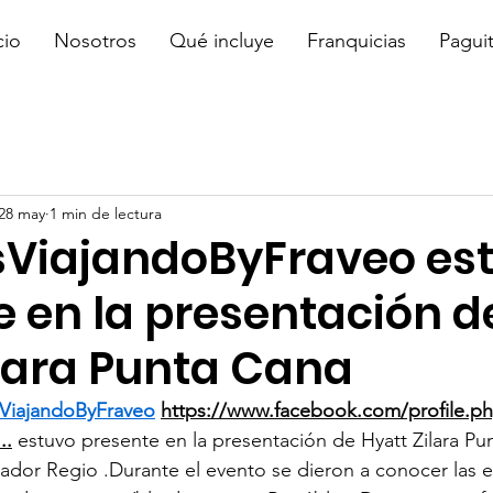
cio
Nosotros
Qué incluye
Franquicias
Pagui
28 may
1 min de lectura
ViajandoByFraveo es
e en la presentación d
ilara Punta Cana
ViajandoByFraveo
https://www.facebook.com/profile.p
...
 estuvo presente en la presentación de Hyatt Zilara Pu
rador Regio .Durante el evento se dieron a conocer las e