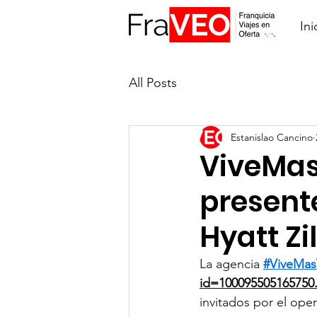
Ini
All Posts
Estanislao Cancino
ViveMas
present
Hyatt Z
La agencia 
#ViveMas
id=100095505165750
invitados por el ope