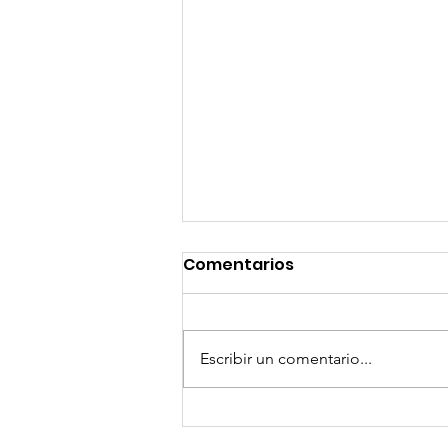
Comentarios
Escribir un comentario...
¡Arte, Vino y las Mejores
Playas de Florida!