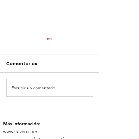
Comentarios
Escribir un comentario...
TourTravelynByFraveo
ViveMásViaja
participó en la
participó en 
capacitación vía
organizada po
Zoom
Más información:
www.fraveo.com