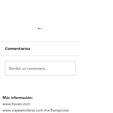
Comentarios
Escribir un comentario...
TourTravelynByFraveo
ViveMásViaja
participó en la
participó en 
capacitación vía
organizada po
Zoom
Más información:
www.fraveo.com
www.viajesenoferta.com.mx/franquicias