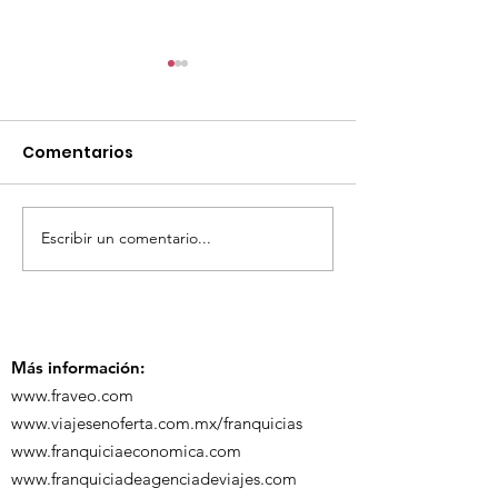
Comentarios
Escribir un comentario...
TourTravelynByFraveo
ViveMásViaja
participó en la
participó en 
capacitación vía
organizada po
Zoom
Más información:
www.fraveo.com
www.viajesenoferta.com.mx/franquicias
www.franquiciaeconomica.com
www.franquiciadeagenciadeviajes.com