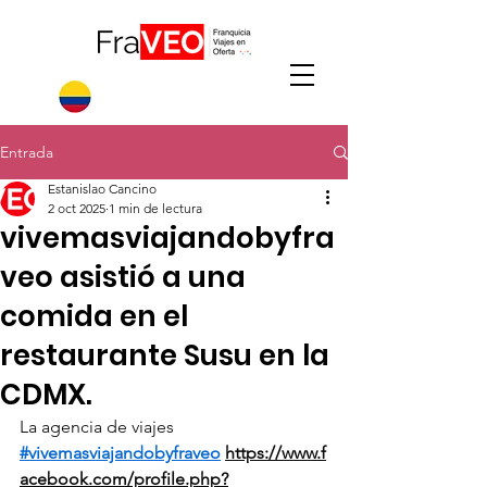
Entrada
Estanislao Cancino
2 oct 2025
1 min de lectura
vivemasviajandobyfra
veo asistió a una
comida en el
restaurante Susu en la
CDMX.
La agencia de viajes 
#vivemasviajandobyfraveo
https://www.f
acebook.com/profile.php?