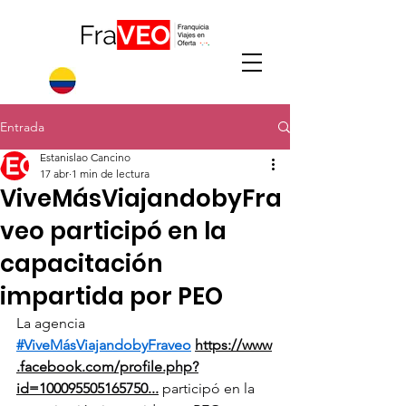
Entrada
Estanislao Cancino
17 abr
1 min de lectura
ViveMásViajandobyFra
veo participó en la
capacitación
impartida por PEO
La agencia 
#ViveMásViajandobyFraveo
https://www
.facebook.com/profile.php?
id=100095505165750
...
 participó en la 