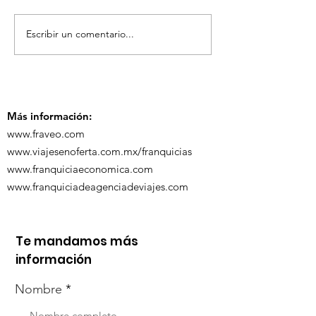
Escribir un comentario...
TourTravelynByFraveo
ViveMásViaja
participó en la
participó en 
capacitación vía
organizada po
Zoom
Más información:
www.fraveo.com
www.viajesenoferta.com.mx/franquicias
www.franquiciaeconomica.com
www.franquiciadeagenciadeviajes.com
Te mandamos más
información
Nombre