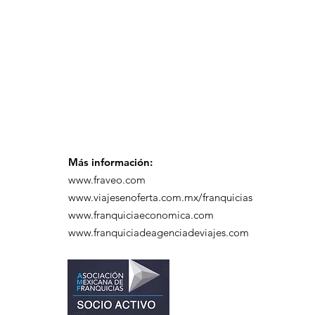
participó en un
desayuno de
capacitación realizado
en el Hotel Casa Mayor
Más información:
www.fraveo.com
www.viajesenoferta.com.mx/franquicias
www.franquiciaeconomica.com
www.franquiciadeagenciadeviajes.com