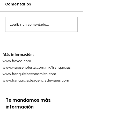
Comentarios
Escribir un comentario...
TourTravelynByFraveo
ViveMásViaja
participó en la
participó en 
capacitación vía
organizada po
Zoom
Más información:
www.fraveo.com
www.viajesenoferta.com.mx/franquicias
www.franquiciaeconomica.com
www.franquiciadeagenciadeviajes.com
Te mandamos más
información