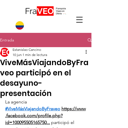
Entrada
Estanislao Cancino
10 jun
1 min de lectura
ViveMásViajandoByFra
veo participó en el
desayuno-
presentación
La agencia 
#ViveMásViajandoByFraveo
https://www
.facebook.com/profile.php?
id=100095505165750
...
 participó el 