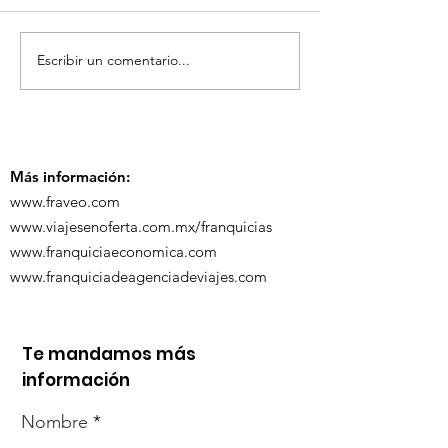
Escribir un comentario...
TourTravelynByFraveo
ViveMásViaja
participó en la
participó en 
capacitación vía
organizada po
Zoom
Más información:
www.fraveo.com
www.viajesenoferta.com.mx/franquicias
www.franquiciaeconomica.com
www.franquiciadeagenciadeviajes.com
Te mandamos más
información
Nombre