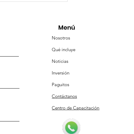
eMásViajandoByFraveo
icipó en la caravana
anizada por Nefertari
Menú
Nosotros
Qué incluye
Noticias
Inversión
Paguitos
Contáctanos
Centro de Capacitación