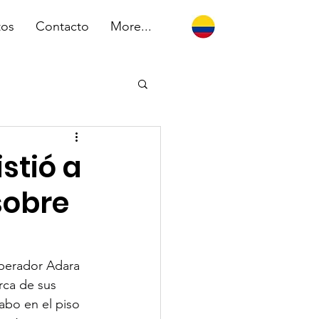
tos
Contacto
More...
stió a
sobre
operador Adara 
rca de sus 
cabo en el piso 