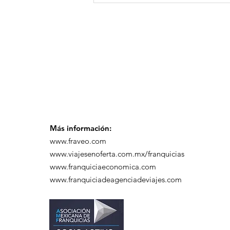
participó en un
desayuno de
capacitación realizado
en el Hotel Casa Mayor
Más información:
www.fraveo.com
www.viajesenoferta.com.mx/franquicias
www.franquiciaeconomica.com
www.franquiciadeagenciadeviajes.com