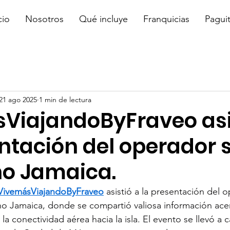
cio
Nosotros
Qué incluye
Franquicias
Pagui
21 ago 2025
1 min de lectura
ViajandoByFraveo asi
entación del operador 
no Jamaica.
VivemásViajandoByFraveo
 asistió a la presentación del 
ino Jamaica, donde se compartió valiosa información ace
y la conectividad aérea hacia la isla. El evento se llevó a 