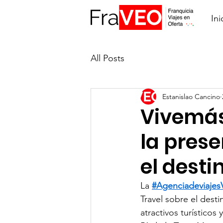
Ini
All Posts
Estanislao Cancino
Vivemás
la pres
el desti
La 
#Agenciadeviajes
Travel sobre el dest
atractivos turísticos 