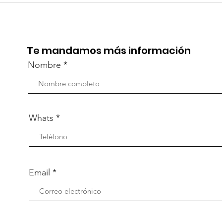
Viv
participó en la
part
capacitación vía Zoom
org
Te mandamos más información
Nombre
Whats
Email