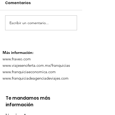
Comentarios
Escribir un comentario...
TourTravelynByFraveo
ViveMásViaja
participó en la
participó en 
capacitación vía
organizada po
Zoom
Más información:
www.fraveo.com
www.viajesenoferta.com.mx/franquicias
www.franquiciaeconomica.com
www.franquiciadeagenciadeviajes.com
Te mandamos más
información