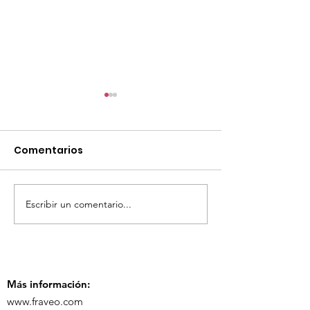
Comentarios
Escribir un comentario...
TourTravelynByFraveo
ViveMásViaja
participó en la
participó en 
capacitación vía
organizada po
Zoom
Más información:
www.fraveo.com