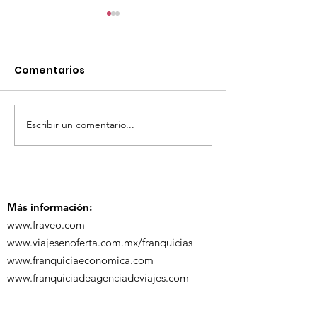
Comentarios
Escribir un comentario...
TourTravelynByFraveo
ViveMásViaja
participó en la
participó en 
capacitación vía
organizada po
Zoom
Más información:
www.fraveo.com
www.viajesenoferta.com.mx/franquicias
www.franquiciaeconomica.com
www.franquiciadeagenciadeviajes.com