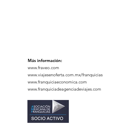
desayuno de
capacitación realizado
en el Hotel Casa Mayor
Más información:
www.fraveo.com
www.viajesenoferta.com.mx/franquicias
www.franquiciaeconomica.com
www.franquiciadeagenciadeviajes.com