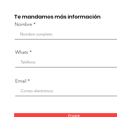
capacitación vía Zoom
org
Te mandamos más información
Nombre
Whats
Email
Enviar