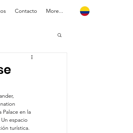
tos
Contacto
More...
se
ander, 
nation 
 Palace en la 
 Un espacio 
ón turística.