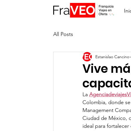
Ini
All Posts
Estanislao Cancino
Vive má
capacit
La 
AgenciadeviajesV
Colombia, donde se 
Management Companies
Ciudad de México, de
ideal para fortalece