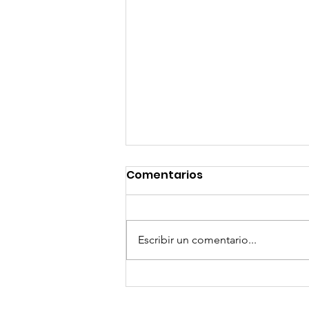
Comentarios
Escribir un comentario...
GoMapTravelByFraveo
participó en un