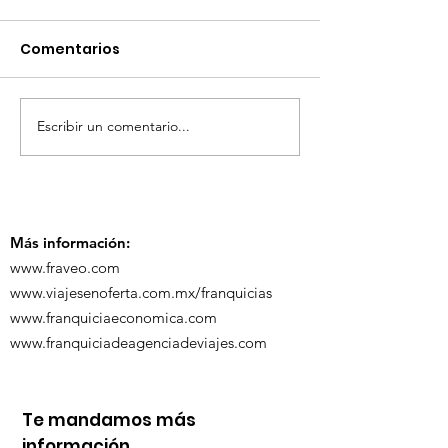
Comentarios
Escribir un comentario...
TourTravelynByFraveo
ViveMásViaja
participó en la
participó en 
capacitación vía
organizada po
Zoom
Más información:
www.fraveo.com
www.viajesenoferta.com.mx/franquicias
www.franquiciaeconomica.com
www.franquiciadeagenciadeviajes.com
Te mandamos más
información