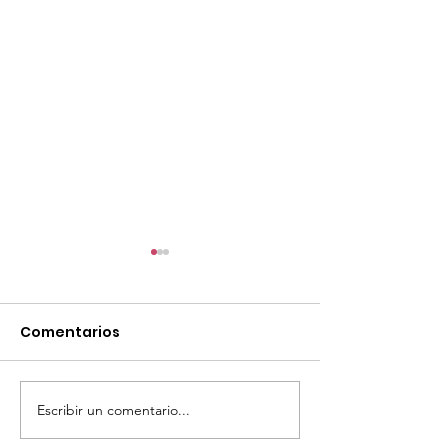
Comentarios
Escribir un comentario...
TourTravelynByFraveo
ViveMásViaja
participó en la