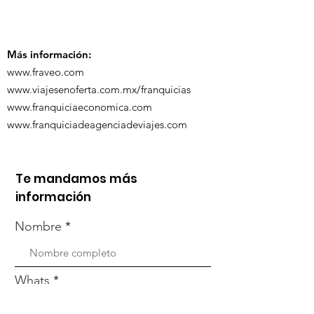
participó en 
capacitación vía
organizada po
Zoom
Más información:
www.fraveo.com
www.viajesenoferta.com.mx/franquicias
www.franquiciaeconomica.com
www.franquiciadeagenciadeviajes.com
Te mandamos más
información
Nombre
Whats