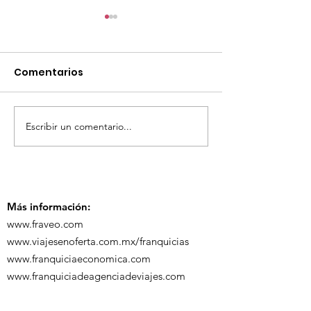
Comentarios
Escribir un comentario...
TourTravelynByFraveo
ViveMásViaja
participó en la
participó en 
capacitación vía
organizada po
Zoom
Más información:
www.fraveo.com
www.viajesenoferta.com.mx/franquicias
www.franquiciaeconomica.com
www.franquiciadeagenciadeviajes.com