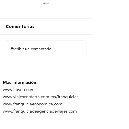
Comentarios
Escribir un comentario...
TourTravelynByFraveo
ViveMásViaja
participó en la
participó en 
capacitación vía
organizada po
Zoom
Más información:
www.fraveo.com
www.viajesenoferta.com.mx/franquicias
www.franquiciaeconomica.com
www.franquiciadeagenciadeviajes.com