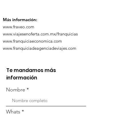
participó en 
capacitación vía
organizada po
Zoom
Más información:
www.fraveo.com
www.viajesenoferta.com.mx/franquicias
www.franquiciaeconomica.com
www.franquiciadeagenciadeviajes.com
Te mandamos más
información
Nombre
Whats