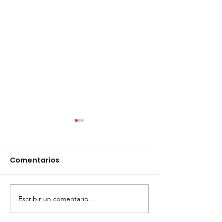
Comentarios
Escribir un comentario...
TourTravelynByFraveo
ViveMásViaja
participó en la