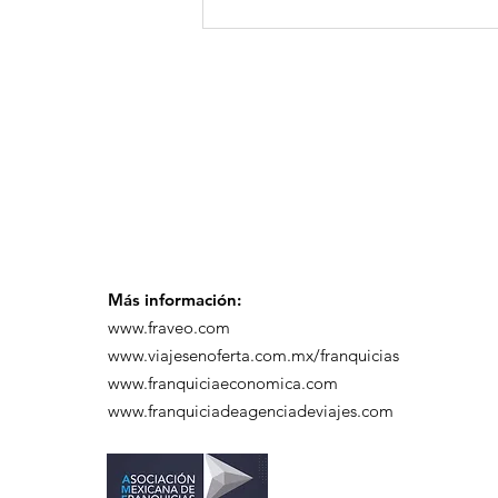
GoMapTravelByFraveo
participó en un
desayuno de
capacitación realizado
en el Hotel Casa Mayor
Más información:
www.fraveo.com
www.viajesenoferta.com.mx/franquicias
www.franquiciaeconomica.com
www.franquiciadeagenciadeviajes.com