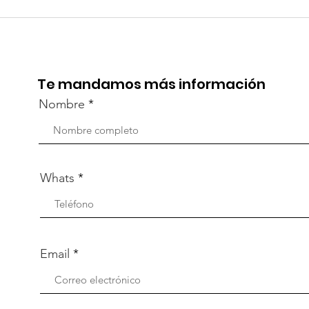
TourTravelynByFraveo
Viv
participó en la
part
capacitación vía Zoom
org
Te mandamos más información
Nombre
Whats
Email