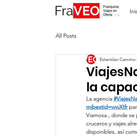
Ini
All Posts
Estanislao Cancino
ViajesN
la capac
La agencia 
#ViajesN
mibextid=wwXIfr
 par
Viamosa , donde se p
cruceros y viajes al
disponibles, así com