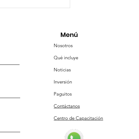
eMásViajandoByFraveo
icipó en la caravana
anizada por Nefertari
Menú
Nosotros
Qué incluye
Noticias
Inversión
Paguitos
Contáctanos
Centro de Capacitación