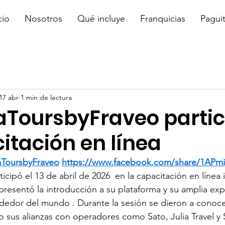
cio
Nosotros
Qué incluye
Franquicias
Pagui
17 abr
1 min de lectura
aToursbyFraveo partic
itación en línea
aToursbyFraveo
https://www.facebook.com/share/1APm
ticipó el 13 de abril de 2026  en la capacitación en línea
resentó la introducción a su plataforma y su amplia exp
rededor del mundo . Durante la sesión se dieron a conocer
o sus alianzas con operadores como Sato, Julia Travel y S