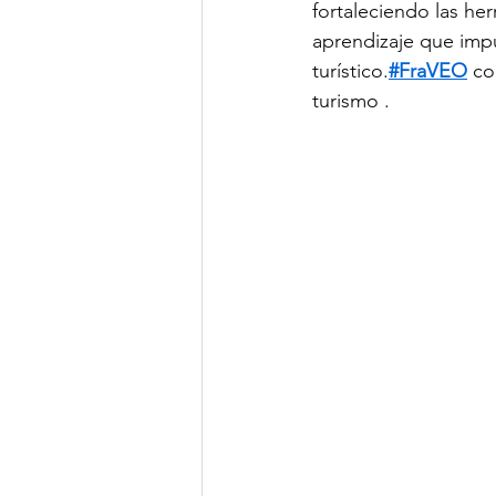
fortaleciendo las he
aprendizaje que impul
turístico.
#FraVEO
 co
turismo .