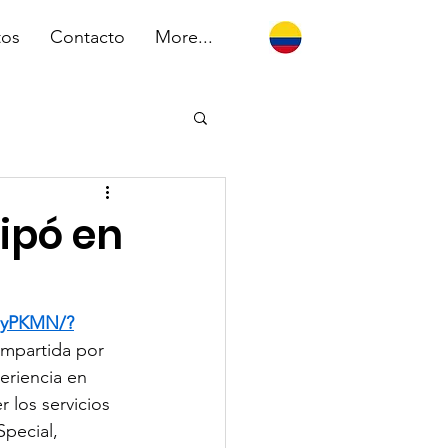
tos
Contacto
More...
ipó en
iyPKMN/?
 impartida por 
eriencia en 
 los servicios 
pecial, 