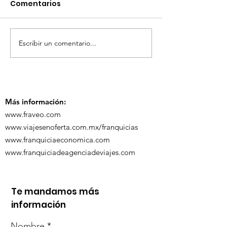
Comentarios
Escribir un comentario...
TourTravelynByFraveo
ViveMásViaja
participó en la
participó en 
capacitación vía
organizada po
Zoom
Más información:
www.fraveo.com
www.viajesenoferta.com.mx/franquicias
www.franquiciaeconomica.com
www.franquiciadeagenciadeviajes.com
Te mandamos más
información
Nombre