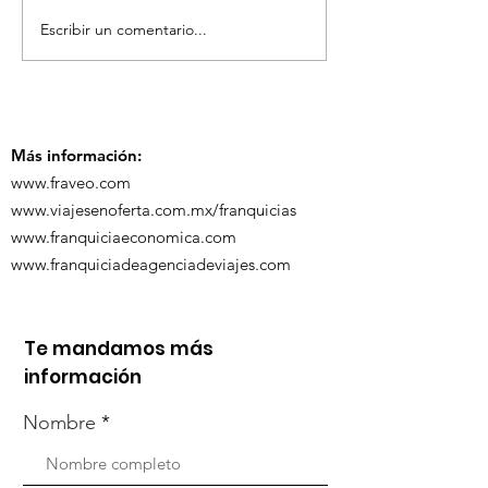
Escribir un comentario...
TourTravelynByFraveo
ViveMásViaja
participó en la
participó en 
capacitación vía
organizada po
Zoom
Más información:
www.fraveo.com
www.viajesenoferta.com.mx/franquicias
www.franquiciaeconomica.com
www.franquiciadeagenciadeviajes.com
Te mandamos más
información
Nombre