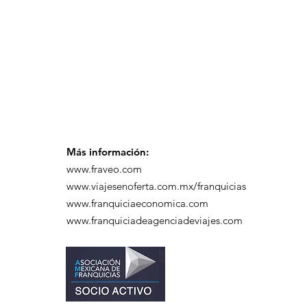
desayuno de
capacitación realizado
en el Hotel Casa Mayor
Más información:
www.fraveo.com
www.viajesenoferta.com.mx/franquicias
www.franquiciaeconomica.com
www.franquiciadeagenciadeviajes.com