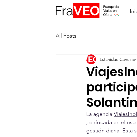
Ini
All Posts
Estanislao Cancino
ViajesI
partici
Solanti
La agencia 
ViajesIno
, enfocada en el uso
gestión diaria. Esta