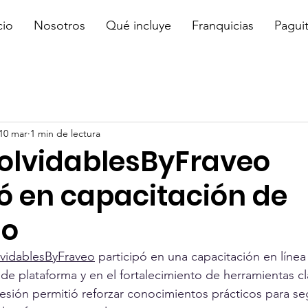
cio
Nosotros
Qué incluye
Franquicias
Pagui
10 mar
1 min de lectura
nolvidablesByFraveo
pó en capacitación de
no
lvidablesByFraveo
 participó en una capacitación en línea
 de plataforma y en el fortalecimiento de herramientas cl
 sesión permitió reforzar conocimientos prácticos para s