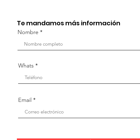
part
capacitación vía Zoom
org
Te mandamos más información
Nombre
Whats
Email