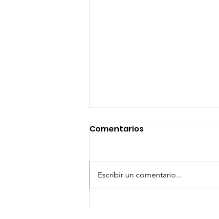
Comentarios
Escribir un comentario...
GoMapTravelByFraveo
participó en un