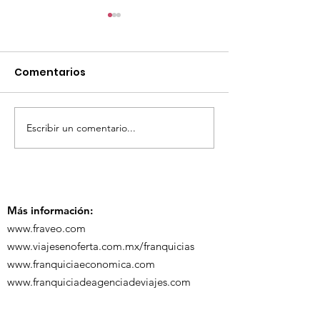
Comentarios
Escribir un comentario...
¡Acapulco y Guerrero
¡Presencia D
se Visten de Fiesta!
en la Carava
Turística de 
Más información:
www.fraveo.com
www.viajesenoferta.com.mx/franquicias
www.franquiciaeconomica.com
www.franquiciadeagenciadeviajes.com