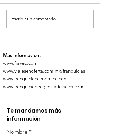
Escribir un comentario...
TourTravelynByFraveo
ViveMásViaja
participó en la
participó en 
capacitación vía
organizada po
Zoom
Más información:
www.fraveo.com
www.viajesenoferta.com.mx/franquicias
www.franquiciaeconomica.com
www.franquiciadeagenciadeviajes.com
Te mandamos más
información
Nombre