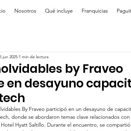
cio
Nosotros
Qué incluye
Franquicias
Pagui
5 jun 2025
1 min de lectura
nolvidables by Fraveo
e en desayuno capaci
tech
olvidables By Fraveo participó en un desayuno de capaci
ech, donde se abordaron temas clave relacionados con 
l Hotel Hyatt Saltillo. Durante el encuentro, se comparti