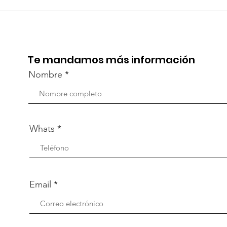
TourTravelynByFraveo
Viv
participó en la
part
capacitación vía Zoom
org
Te mandamos más información
Nombre
Whats
Email