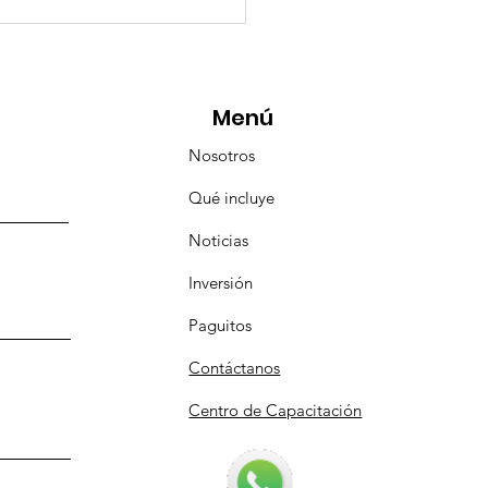
eMásViajandoByFraveo
icipó en la caravana
anizada por Nefertari
Menú
Nosotros
Qué incluye
Noticias
Inversión
Paguitos
Contáctanos
Centro de Capacitación