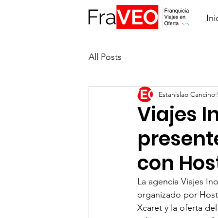
Ini
All Posts
Estanislao Cancino
Viajes I
present
con Hos
La agencia Viajes In
organizado por Host
Xcaret y la oferta de