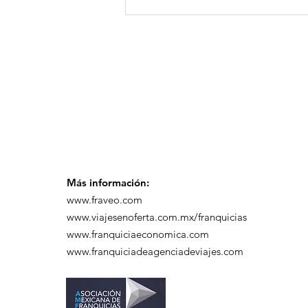
GoMapTravelByFraveo
participó en un
desayuno de
capacitación realizado
en el Hotel Casa Mayor
Más información:
www.fraveo.com
www.viajesenoferta.com.mx/franquicias
www.franquiciaeconomica.com
www.franquiciadeagenciadeviajes.com