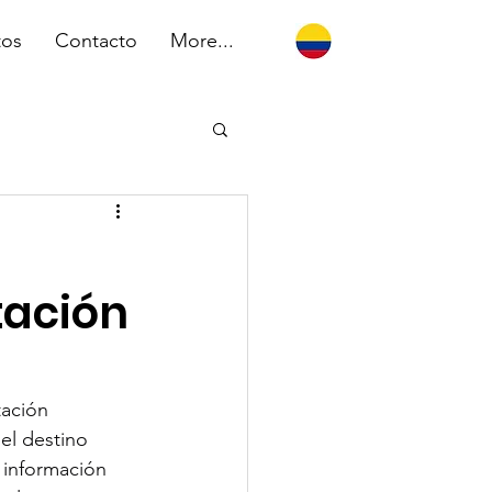
tos
Contacto
More...
tación
tación 
el destino 
ó información 