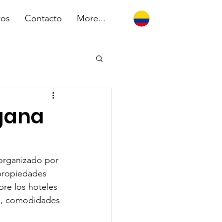
tos
Contacto
More...
 gana
 organizado por 
propiedades 
bre los hoteles 
os, comodidades 