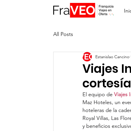
Ini
All Posts
Estanislao Cancino
Viajes I
cortesía
El equipo de 
Viajes 
Maz Hoteles, un even
hoteleras de la cade
Royal Villas, Las Fl
y beneficios exclusi