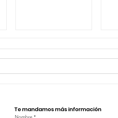
TourTravelynByFraveo
Viv
participó en la
part
capacitación vía Zoom
org
Te mandamos más información
Nombre