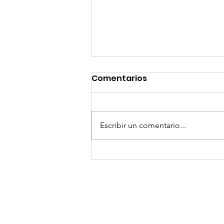
Comentarios
Escribir un comentario...
GoMapTravelByFraveo
participó en un
desayuno de
capacitación realizado
en el Hotel Casa Mayor