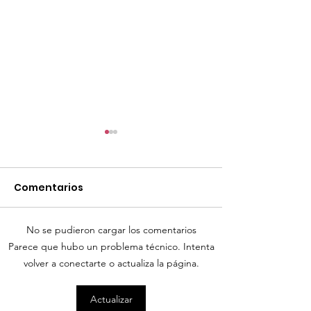
Comentarios
No se pudieron cargar los comentarios
TourTravelynByFraveo
Parece que hubo un problema técnico. Intenta
ViveMásViaja
participó en la
volver a conectarte o actualiza la página.
participó en 
capacitación vía
organizada po
Actualizar
Zoom