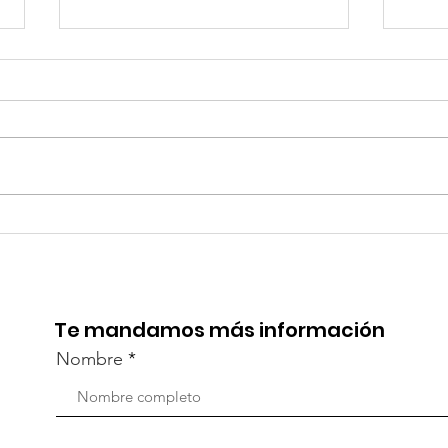
¡Acapulco y Guerrero se
¡Pr
Visten de Fiesta!
la C
Aca
Te mandamos más información
Nombre