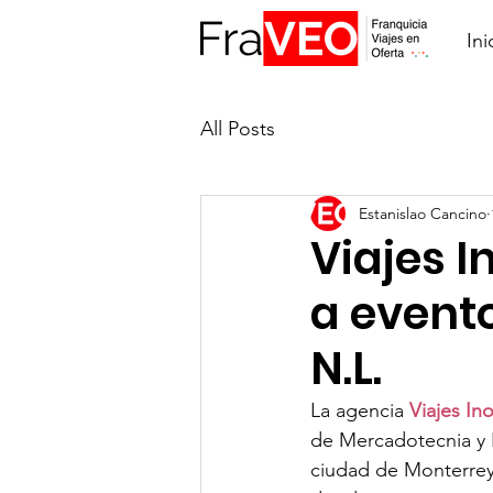
Ini
All Posts
Estanislao Cancino
Viajes I
a event
N.L.
La agencia 
Viajes In
de Mercadotecnia y E
ciudad de Monterrey