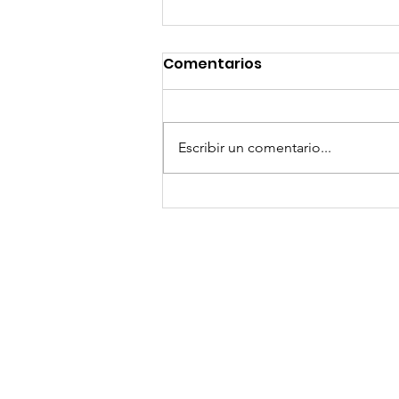
Comentarios
Escribir un comentario...
¡Arte, Vino y las Mejores
Playas de Florida!