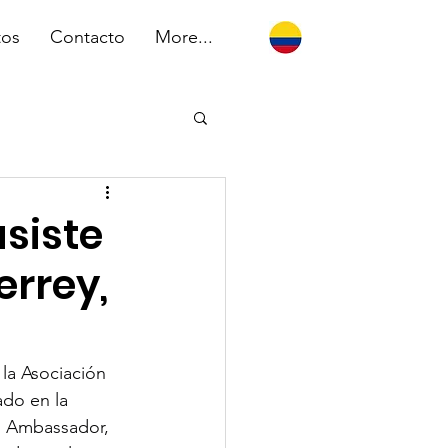
tos
Contacto
More...
asiste
errey,
 la Asociación 
do en la 
m Ambassador, 