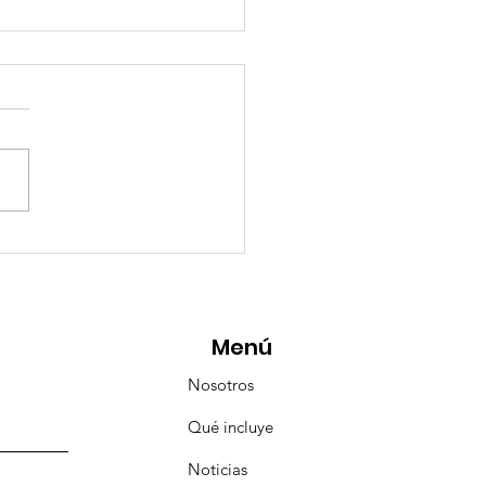
esencia Destacada en
aravana Turística de
pulco!
Menú
Nosotros
Qué incluye
Noticias