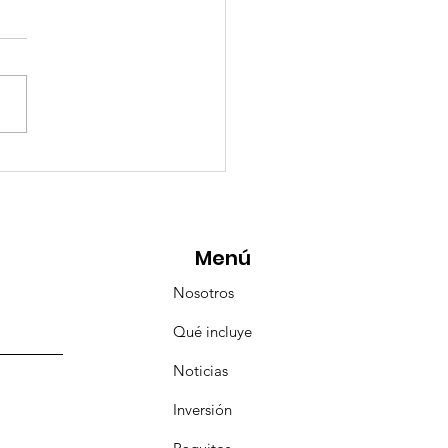
esencia Destacada en
aravana Turística de
pulco!
Menú
Nosotros
Qué incluye
Noticias
Inversión