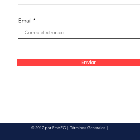
Email
Enviar
© 2017 por FraVEO
|
Términos Generales
|