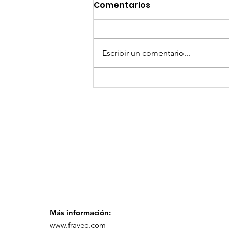
Comentarios
Escribir un comentario...
¡Arte, Vino y las Mejores
Playas de Florida!
Más información:
www.fraveo.com