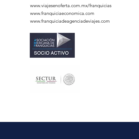
www.viajesenoferta.com.mx/franquicias
www.franquiciaeconomica.com
www.franquiciadeagenciadeviajes.com