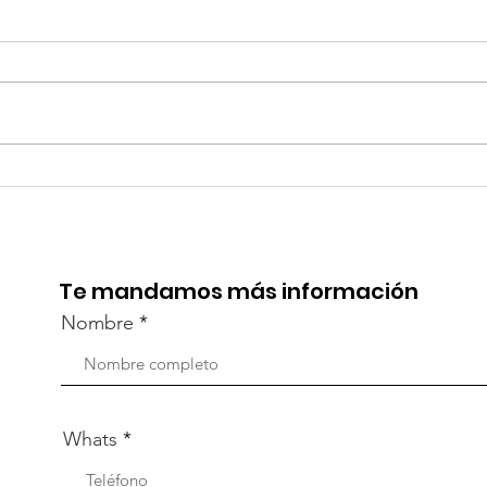
¡Acapulco y Guerrero se
¡Pr
Visten de Fiesta!
la C
Aca
Te mandamos más información
Nombre
Whats