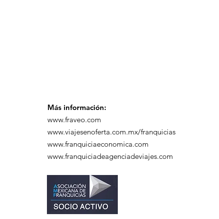
desayuno de
capacitación realizado
en el Hotel Casa Mayor
Más información:
www.fraveo.com
www.viajesenoferta.com.mx/franquicias
www.franquiciaeconomica.com
www.franquiciadeagenciadeviajes.com