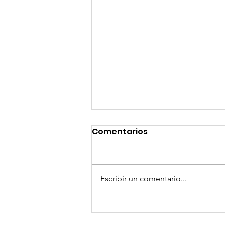
Comentarios
Escribir un comentario...
GoMapTravelByFraveo
participó en un