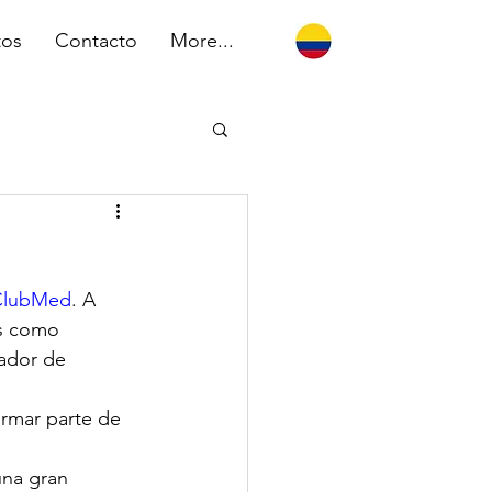
tos
Contacto
More...
ClubMed
. A 
as como 
ador de 
ormar parte de 
una gran 