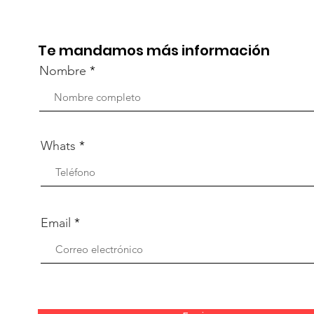
part
capacitación vía Zoom
org
Te mandamos más información
Nombre
Whats
Email