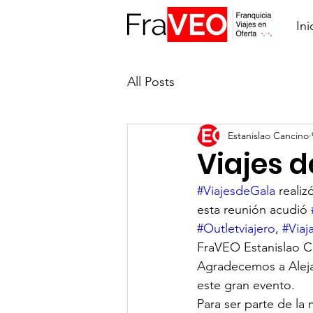
Ini
All Posts
Estanislao Cancino
Viajes d
#ViajesdeGala
 reali
esta reunión acudió 
#Outletviajero
, 
#Via
FraVEO Estanislao C
Agradecemos a Alejan
este gran evento.
Para ser parte de la