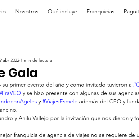
cio
Nosotros
Qué incluye
Franquicias
Pagui
9 abr 2022
1 min de lectura
e Gala
zó su primer evento del año y como invitado tuvieron a 
#
#FraVEO
 y se hizo presente con algunas de sus agenci
jandoconAgeles
 y 
#ViajesEsmele
 además del CEO y fund
ancino.
dro y Anilu Vallejo por la invitación que nos dieron y f
 mejor franquicia de agencia de viajes no se requiere de 