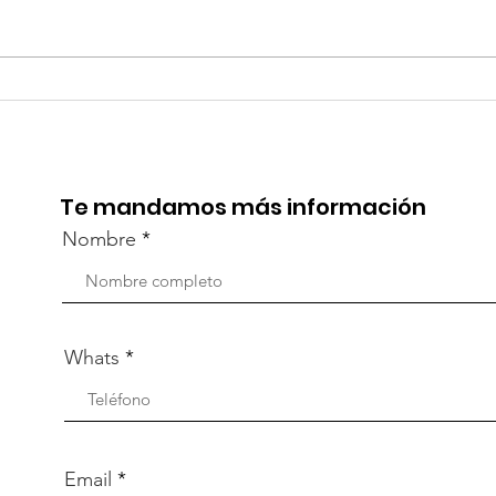
TourTravelynByFraveo
Viv
participó en la
part
capacitación vía Zoom
org
Te mandamos más información
Nombre
Whats
Email