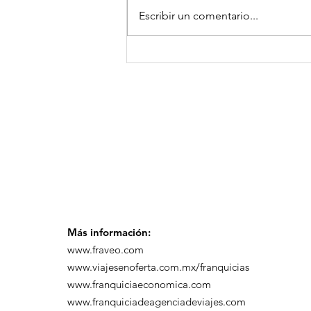
Escribir un comentario...
GoMapTravelByFraveo
participó en un
desayuno de
capacitación realizado
en el Hotel Casa Mayor
Más información:
www.fraveo.com
www.viajesenoferta.com.mx/franquicias
www.franquiciaeconomica.com
www.franquiciadeagenciadeviajes.com