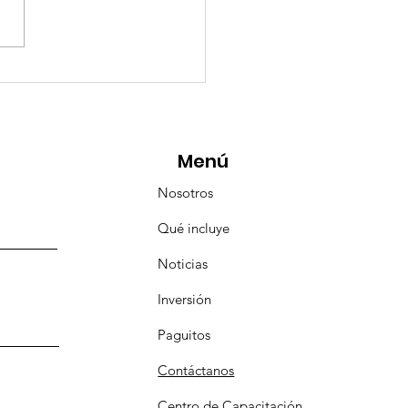
eMásViajandoByFraveo
icipó en la caravana
anizada por Nefertari
Menú
Nosotros
Qué incluye
Noticias
Inversión
Paguitos
Contáctanos
Centro de Capacitación