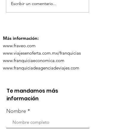
Escribir un comentario...
TourTravelynByFraveo
ViveMásViaja
participó en la
participó en 
capacitación vía
organizada po
Zoom
Más información:
www.fraveo.com
www.viajesenoferta.com.mx/franquicias
www.franquiciaeconomica.com
www.franquiciadeagenciadeviajes.com
Te mandamos más
información
Nombre