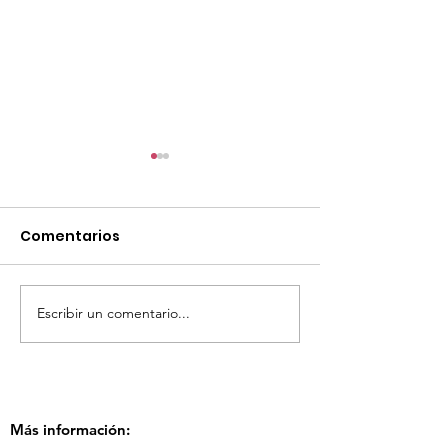
Comentarios
Escribir un comentario...
TourTravelynByFraveo
ViveMásViaja
participó en la
participó en 
capacitación vía
organizada po
Zoom
Más información: